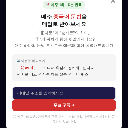
✕
에 있는 모든 과정의 가격이 자동으로 0원으로 변경됩니
매주 1회 · 5분 완독
다. 원하시는 과정을 선택하고 장바구니에 담아 0원으로
매주
중국어 문법
을
다시 결제하시면 동영상 링크를 다운로드할 수 있습니
다."
메일로 받아보세요
"把자문"과 "被자문"의 차이,
"了"의 위치가 항상 헷갈리시나요?
화상수업
매주 하나의 문법 포인트를 예문과 함께 설명해드립니다
ZOOM
를 이용해서
쌍방향 화상 수업을 진행합니
이번주 미리보기
다.
수업종료 후, 녹화된 동영상 링크를 수강생분
「就 vs 才」
— 드디어 확실히 정리해드립니다
✓ 예문 비교 ✓ 자주 하는 실수 ✓ 미니 퀴즈
에게 문자나 카톡으로 발송해드립니다. 보내드린
링크를 통해
기간제한 없이
편하게 학습하실 수
있습니다.
무료 구독 →
ⓘ 매주 1회 발송, 언제든지 구독 해지 가능합니다. 개인정보는 제3자와 공
유되지 않습니다.