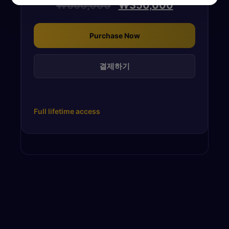
₩
660,000
₩
350,000
Purchase Now
결제하기
Full lifetime access