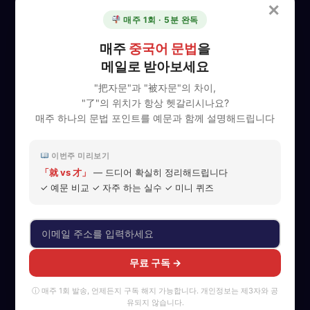
있으며, 가입 해지(회원 탈퇴)를 요청할 수 있습니다.
✕
② 이용자는 개인정보의 수집·이용·제공에 대한 동의를 철회할 수
매주 1회 · 5분 완독
있습니다.
③ 개인정보 열람·정정·삭제·처리 정지 요구는 학원 고객센터
매주
중국어 문법
을
(1800-9069) 또는 이메일을 통해 할 수 있으며, 학원은 지체 없이
메일로 받아보세요
조치하겠습니다.
"把자문"과 "被자문"의 차이,
"了"의 위치가 항상 헷갈리시나요?
제8조 (개인정보 자동 수집 장치(쿠키)의 설치·운영 및 거
매주 하나의 문법 포인트를 예문과 함께 설명해드립니다
부)
① 학원은 이용자의 정보를 수시로 저장하고 찾아내는 쿠키
이번주 미리보기
(cookie)를 운용합니다.
「就 vs 才」
— 드디어 확실히 정리해드립니다
② 이용자는 웹브라우저 설정을 통해 쿠키 저장을 거부할 수 있습
니다. 다만, 쿠키 저장을 거부할 경우 일부 서비스 이용에 불편이 있
✓ 예문 비교 ✓ 자주 하는 실수 ✓ 미니 퀴즈
을 수 있습니다.
– 설정 방법 예시 (Chrome): 브라우저 설정 → 개인정보 및 보안 →
쿠키 및 기타 사이트 데이터
제9조 (개인정보의 파기 절차 및 방법)
무료 구독 →
학원은 개인정보 보유 기간이 경과하거나 처리 목적이 달성된 경우
ⓘ 매주 1회 발송, 언제든지 구독 해지 가능합니다. 개인정보는 제3자와 공
지체 없이 해당 개인정보를 파기합니다.
유되지 않습니다.
– 파기 절차: 학원 내부 방침에 따라 일정 기간 보관 후 파기