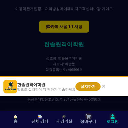
이용약관
개인정보처리방침
마이페이지
고객센터
수강 가이드
카톡 채널 1:1 채팅
한솔원격어학원
상호명: 한솔원격어학원
대표자: 이광동
학원등록번호: 제6566호
주소: 울산시 남구 번영로 183,3층
한솔원격어학원
고객센터: 1800-9069
×
설치하기
앱으로 설치하여 더 편하게 학습하세요
사업자등록번호: 610-92-28794
통신판매업신고번호: 제2015-울산남구-0086호
© 2026 한솔원격어학원. All Rights Reserved.
홈
전체 강좌
내 강의실
장바구니
로그인