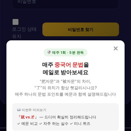
로그인 상태
비밀번호 찾기
유지
✕
매주 1회 · 5분 완독
로그인
매주
중국어 문법
을
메일로 받아보세요
계정이 없으신가요?
"把자문"과 "被자문"의 차이,
회원가입
"了"의 위치가 항상 헷갈리시나요?
매주 하나의 문법 포인트를 예문과 함께 설명해드립니다
이번주 미리보기
「就 vs 才」
— 드디어 확실히 정리해드립니다
✓ 예문 비교 ✓ 자주 하는 실수 ✓ 미니 퀴즈