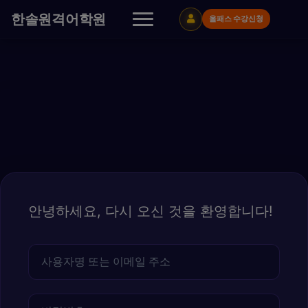
콘
한솔원격어학원
올패스 수강신청
텐
츠
로
바
로
가
기
안녕하세요, 다시 오신 것을 환영합니다!