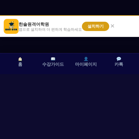
한솔원격어학원
×
설치하기
앱으로 설치하여 더 편하게 학습하세요
홈
수강가이드
마이페이지
카톡
이용약관
개인정보처리방침
마이페이지
고객센터
수강 가이드
카톡 채널 1:1 채팅
한솔원격어학원