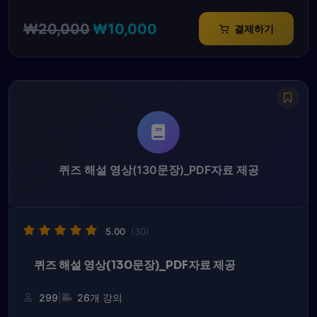
원
현
₩
20,000
₩
10,000
결제하기
래
재
가
가
격:
격:
₩20,000.
₩10,000.
퀴즈 해설 영상(130문장)_PDF자료 제공
5.00
(30)
퀴즈 해설 영상(130문장)_PDF자료 제공
|
299
26개 강의