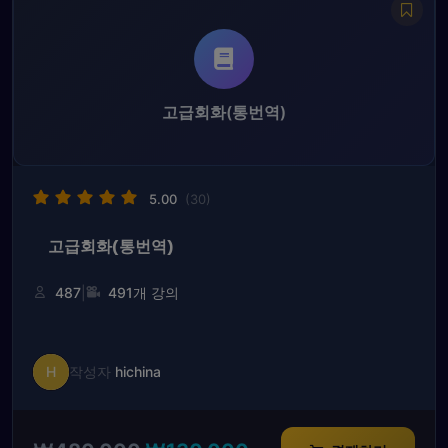
₩480,000.
₩110,000.
고급회화(통번역)
5.00
(30)
고급회화(통번역)
|
487
491개 강의
H
작성자
hichina
원
현