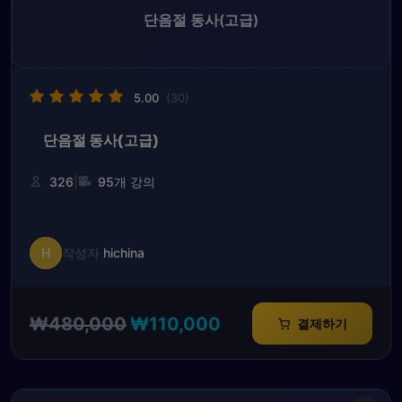
단음절 동사(고급)
5.00
(30)
단음절 동사(고급)
|
326
95개 강의
H
작성자
hichina
원
현
₩
480,000
₩
110,000
결제하기
래
재
가
가
격:
격: