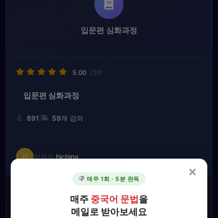
입문편 심화과정
5.00
(30)
입문편 심화과정
|
891
59개 강의
H
작성자
hichina
✕
매주 1회 · 5분 완독
원
현
₩
250,000
₩
89,000
3예약률 %
매주
중국어 문법
을
래
재
메일로 받아보세요
가
가