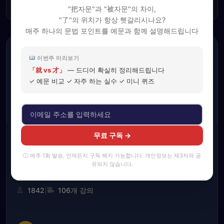
결제하기
격:
격:
"把자문"과 "被자문"의 차이,
₩250,000.
₩89,000.
"了"의 위치가 항상 헷갈리시나요?
매주 하나의 문법 포인트를 예문과 함께 설명해드립니다
이번주 미리보기
「就 vs 才」
— 드디어 확실히 정리해드립니다
✓ 예문 비교 ✓ 자주 하는 실수 ✓ 미니 퀴즈
기초교재 강의(Full ver.)
무료 구독 →
5.00
(31)
ⓘ 매주 1회 발송, 언제든지 구독 해지 가능합니다. 개인정보는 제3자와 공
유되지 않습니다.
기초교재 강의(Full ver.)
|
1842
106개 강의