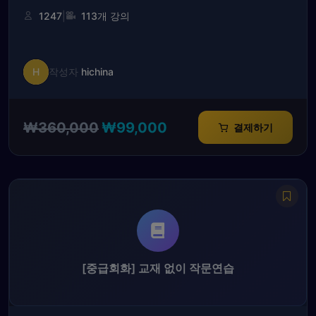
|
1247
113개 강의
H
작성자
hichina
원
현
₩
360,000
₩
99,000
결제하기
래
재
가
가
격:
격:
₩360,000.
₩99,000.
[중급회화] 교재 없이 작문연습