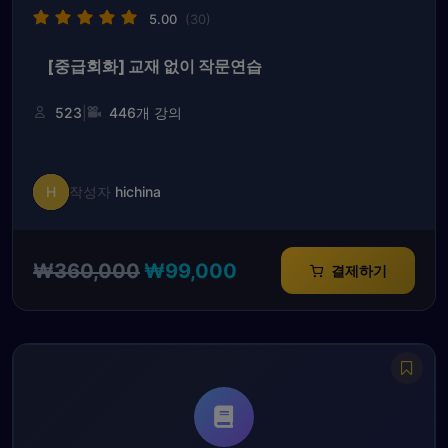
5.00
(30)
[중급회화] 교재 없이 작문연습
|
523
446개 강의
H
작성자
hichina
원
현
₩
360,000
₩
99,000
결제하기
래
재
가
가
격:
격:
₩360,000.
₩99,000.