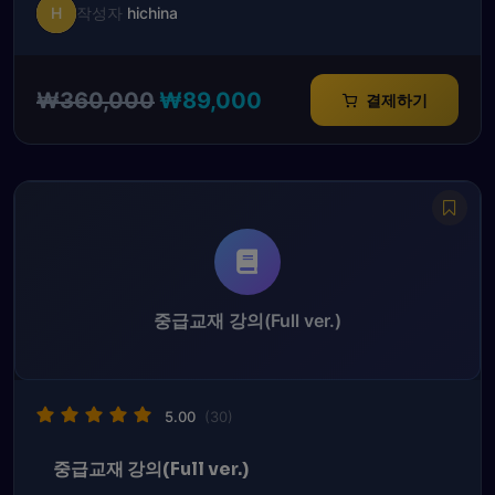
H
작성자
hichina
원
현
₩
360,000
₩
89,000
결제하기
래
재
가
가
격:
격:
₩360,000.
₩89,000.
중급교재 강의(Full ver.)
5.00
(30)
중급교재 강의(Full ver.)