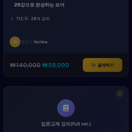
28강으로 완성하는 보어
|
112
28개 강의
H
작성자
hichina
원
현
₩
140,000
₩
59,000
결제하기
래
재
가
가
격:
격:
₩140,000.
₩59,000.
입문교재 강의(Full ver.)