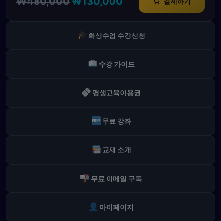
₩
480,000
₩
130,000
결제하기
래
재
가
가
격:
격:
화상수업 수강신청
₩480,000.
₩130,000.
수강 가이드
평생교육이용권
무료 강좌
교재 소개
무료 이메일 구독
마이페이지