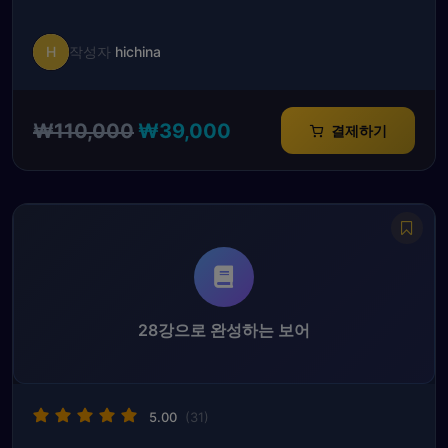
H
작성자
hichina
원
현
₩
110,000
₩
39,000
결제하기
래
재
가
가
격:
격:
₩110,000.
₩39,000.
28강으로 완성하는 보어
5.00
(31)