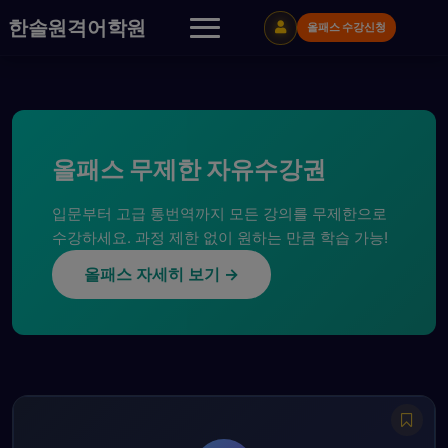
콘
한솔원격어학원
올패스 수강신청
텐
츠
로
바
로
가
기
올패스 무제한 자유수강권
입문부터 고급 통번역까지 모든 강의를 무제한으로
수강하세요. 과정 제한 없이 원하는 만큼 학습 가능!
올패스 자세히 보기 →