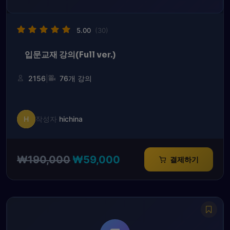
5.00
(30)
입문교재 강의(Full ver.)
|
2156
76개 강의
H
작성자
hichina
원
현
₩
190,000
₩
59,000
결제하기
래
재
가
가
격:
격:
₩190,000.
₩59,000.