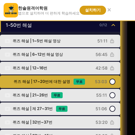
한솔원격어학원
강좌 내용
×
설치하기
앱으로 설치하여 더 편하게 학습하세요
1-50번 해설
0/12
퀴즈 해설 | 1~5번 해설 영상
51:11
퀴즈 해설 | 6~12번 해설 영상
56:45
퀴즈 해설 | 12~16번
42:58
퀴즈 해설 | 17~20번에 대한 설명
53:03
무료
퀴즈 해설 | 21~26번
55:11
무료
퀴즈 해설 | 제 27~31번
51:06
무료
퀴즈 해설 | 32번~37번
53:20