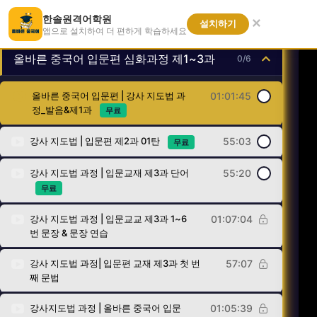
한솔원격어학원
강좌 내용
×
설치하기
앱으로 설치하여 더 편하게 학습하세요
올바른 중국어 입문편 심화과정 제1~3과
0/6
올바른 중국어 입문편 | 강사 지도법 과
01:01:45
정_발음&제1과
무료
강사 지도법 | 입문편 제2과 01탄
55:03
무료
강사 지도법 과정 | 입문교재 제3과 단어
55:20
무료
강사 지도법 과정 | 입문교교 제3과 1~6
01:07:04
번 문장 & 문장 연습
강사 지도법 과정| 입문편 교재 제3과 첫 번
57:07
째 문법
강사지도법 과정 | 올바른 중국어 입문
01:05:39