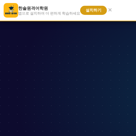
+82 1800-9069
hansol@hichina.co.kr
한솔원격어학원
한솔원격어학원
×
홈
전
설치하기
앱으로 설치하여 더 편하게 학습하세요