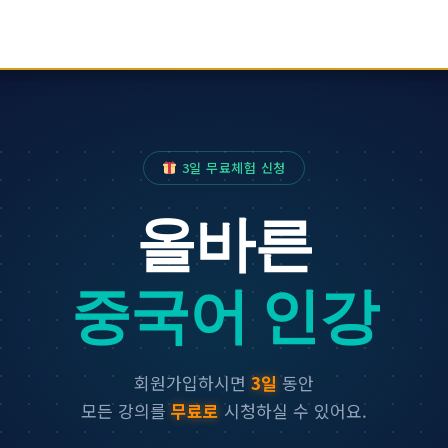
체 강좌
내 강의실
로그인/회
3일 무료체험 신청
올바른
중국어 인강
회원가입하시면
3일
동안
모든 강의를
무료로
시청하실 수 있어요.